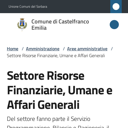
Vai al contenuto
Vai alla navigazione
Vai al footer
Unione Comuni del Sorbara
Comune di
Comune di Castelfranco
Castelfranco
Emilia
Emilia
Home
/
Amministrazione
/
Aree amministrative
/
Settore Risorse Finanziarie, Umane e Affari Generali
Amministrazione
Menu selezionato
Settore Risorse
Salta al contenuto
Novità
Finanziarie, Umane e
Servizi
Affari Generali
Vivere
Castelfranco
Del settore fanno parte il Servizio 
Emilia
Programmazione, Bilancio e Ragioneria, il 