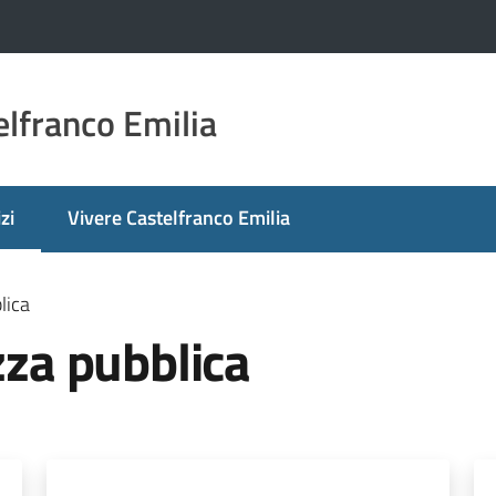
lfranco Emilia
zi
Vivere Castelfranco Emilia
 selezionato
lica
zza pubblica