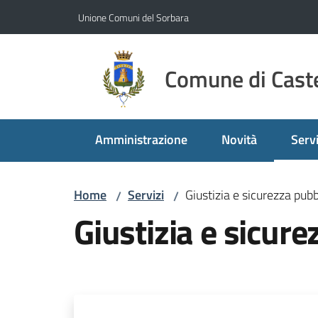
Vai al contenuto
Vai alla navigazione
Vai al footer
Unione Comuni del Sorbara
Comune di Caste
Amministrazione
Novità
Servi
Menu
Home
Servizi
Giustizia e sicurezza pubb
/
/
Giustizia e sicure