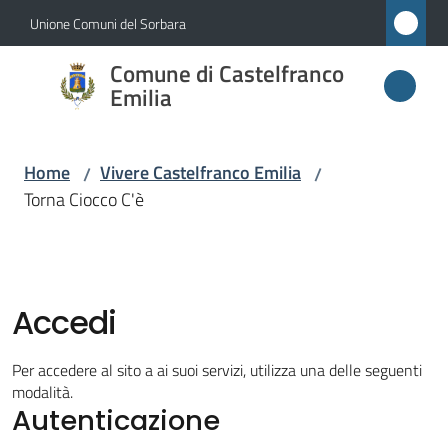
Vai al contenuto
Vai alla navigazione
Vai al footer
Unione Comuni del Sorbara
Comune di
Comune di Castelfranco
Castelfranco
Emilia
Emilia
Home
Vivere Castelfranco Emilia
/
/
Torna Ciocco C'è
Amministrazione
Novità
Accedi
Servizi
Per accedere al sito a ai suoi servizi, utilizza una delle seguenti
Vivere
modalità.
Autenticazione
Castelfranco
Emilia