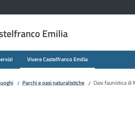
telfranco Emilia
ervizi
Vivere Castelfranco Emilia
Menu selezionato
Luoghi
Parchi e oasi naturalistiche
Oasi faunistica di
/
/