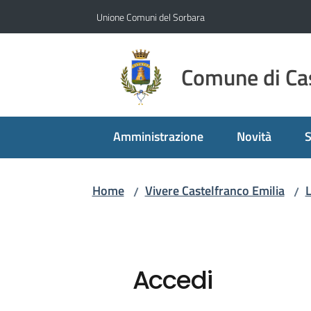
Vai al contenuto
Vai alla navigazione
Vai al footer
Unione Comuni del Sorbara
Comune di Cas
Amministrazione
Novità
S
Home
Vivere Castelfranco Emilia
/
/
Accedi