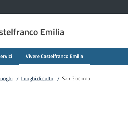
telfranco Emilia
ervizi
Vivere Castelfranco Emilia
Menu selezionato
Luoghi
Luoghi di culto
San Giacomo
/
/