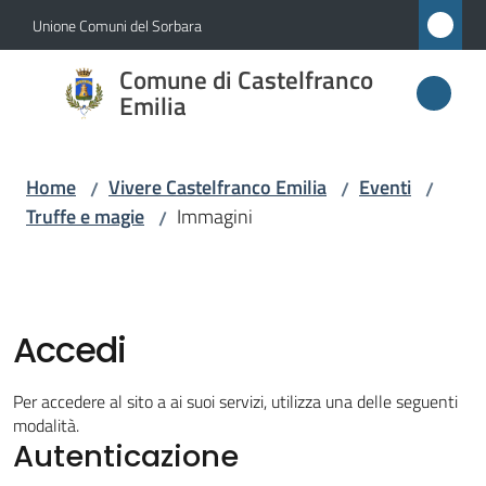
Vai al contenuto
Vai alla navigazione
Vai al footer
Unione Comuni del Sorbara
Comune di
Comune di Castelfranco
Castelfranco
Emilia
Emilia
Home
Vivere Castelfranco Emilia
Eventi
/
/
/
Truffe e magie
Immagini
/
Amministrazione
Novità
Accedi
Servizi
Per accedere al sito a ai suoi servizi, utilizza una delle seguenti
Vivere
modalità.
Autenticazione
Castelfranco
Emilia