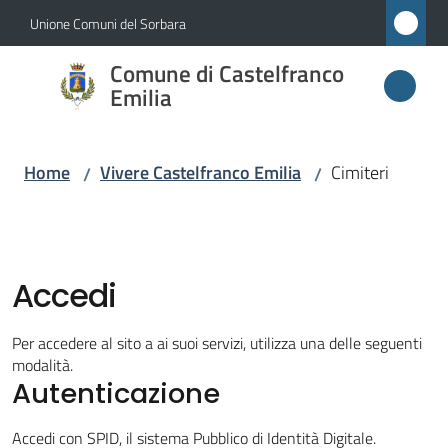
Vai al contenuto
Vai alla navigazione
Vai al footer
Unione Comuni del Sorbara
Comune di
Comune di Castelfranco
Castelfranco
Emilia
Emilia
Home
Vivere Castelfranco Emilia
Cimiteri
/
/
Amministrazione
Novità
Accedi
Servizi
Per accedere al sito a ai suoi servizi, utilizza una delle seguenti
modalità.
Autenticazione
Vivere
Castelfranco
Accedi con SPID, il sistema Pubblico di Identità Digitale.
Emilia