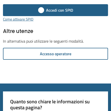
Menu selezionato
Accedi con SPID
Come attivare SPID
Altre utenze
Tutti
gli
In alternativa puoi utilizzare le seguenti modalità.
argomenti...
Accesso operatore
Seguici
su
Quanto sono chiare le informazioni su
questa pagina?