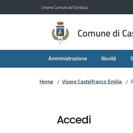
Vai al contenuto
Vai alla navigazione
Vai al footer
Unione Comuni del Sorbara
Comune di Cas
Amministrazione
Novità
S
Home
Vivere Castelfranco Emilia
A
/
/
Accedi