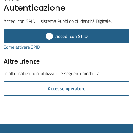
Autenticazione
Menu selezionato
Accedi con SPID, il sistema Pubblico di Identità Digitale.
Accedi con SPID
Tutti
gli
Come attivare SPID
argomenti...
Altre utenze
In alternativa puoi utilizzare le seguenti modalità.
Seguici
su
Accesso operatore