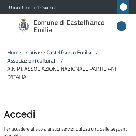
Vai al contenuto
Vai alla navigazione
Vai al footer
Unione Comuni del Sorbara
Comune di
Comune di Castelfranco
Castelfranco
Emilia
Emilia
Home
Vivere Castelfranco Emilia
/
/
Associazioni culturali
/
Amministrazione
A.N.P.I. ASSOCIAZIONE NAZIONALE PARTIGIANI
D'ITALIA
Novità
Servizi
Accedi
Vivere
Castelfranco
Per accedere al sito a ai suoi servizi, utilizza una delle seguenti
Emilia
modalità.