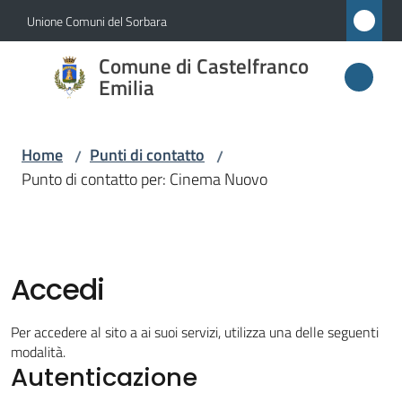
Vai al contenuto
Vai alla navigazione
Vai al footer
Unione Comuni del Sorbara
Comune di
Comune di Castelfranco
Castelfranco
Emilia
Emilia
Home
Punti di contatto
/
/
Punto di contatto per: Cinema Nuovo
Amministrazione
Novità
Accedi
Servizi
Per accedere al sito a ai suoi servizi, utilizza una delle seguenti
Vivere
modalità.
Autenticazione
Castelfranco
Emilia