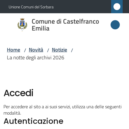
Vai al contenuto
Vai alla navigazione
Vai al footer
Unione Comuni del Sorbara
Comune di
Comune di Castelfranco
Castelfranco
Emilia
Emilia
Home
Novità
Notizie
/
/
/
La notte degli archivi 2026
Amministrazione
Novità
Menu selezionato
Accedi
Servizi
Per accedere al sito a ai suoi servizi, utilizza una delle seguenti
Vivere
modalità.
Autenticazione
Castelfranco
Emilia