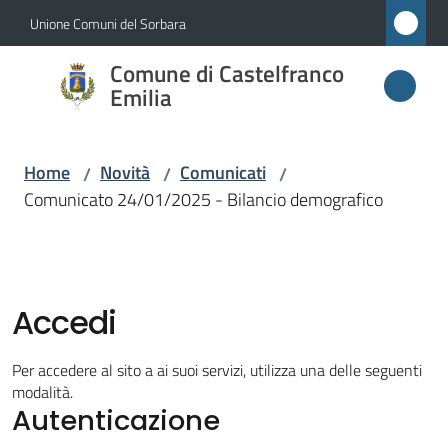
Vai al contenuto
Vai alla navigazione
Vai al footer
Unione Comuni del Sorbara
Comune di
Comune di Castelfranco
Castelfranco
Emilia
Emilia
Home
Novità
Comunicati
/
/
/
Comunicato 24/01/2025 - Bilancio demografico
Amministrazione
Novità
Menu selezionato
Accedi
Servizi
Per accedere al sito a ai suoi servizi, utilizza una delle seguenti
Vivere
modalità.
Autenticazione
Castelfranco
Emilia