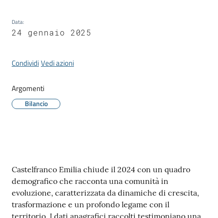
Data
:
24 gennaio 2025
Tutti
gli
Condividi
Vedi azioni
argomenti...
Argomenti
Bilancio
Seguici
su
Contenuto
Castelfranco Emilia chiude il 2024 con un quadro
demografico che racconta una comunità in
evoluzione, caratterizzata da dinamiche di crescita,
trasformazione e un profondo legame con il
territorio. I dati anagrafici raccolti testimoniano una