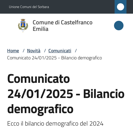
Vai al contenuto
Vai alla navigazione
Vai al footer
Unione Comuni del Sorbara
Comune di
Comune di Castelfranco
Castelfranco
Emilia
Emilia
Home
/
Novità
/
Comunicati
/
Comunicato 24/01/2025 - Bilancio demografico
Amministrazione
Comunicato
Salta al contenuto
Novità
Menu selezionato
24/01/2025 - Bilancio
Servizi
demografico
Vivere
Castelfranco
Ecco il bilancio demografico del 2024
Emilia