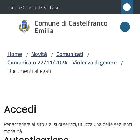
Vai al contenuto
Vai alla navigazione
Vai al footer
Unione Comuni del Sorbara
Comune di
Comune di Castelfranco
Castelfranco
Emilia
Emilia
Home
Novità
Comunicati
/
/
/
Comunicato 22/11/2024 - Violenza di genere
/
Amministrazione
Documenti allegati
Novità
Menu selezionato
Servizi
Accedi
Vivere
Per accedere al sito a ai suoi servizi, utilizza una delle seguenti
Castelfranco
modalità.
Autenticazione
Emilia