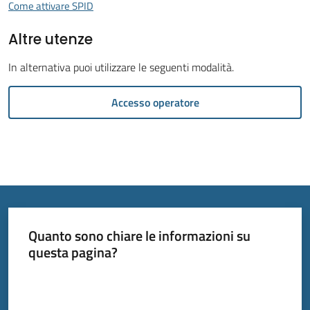
Come attivare SPID
Altre utenze
In alternativa puoi utilizzare le seguenti modalità.
Tutti
Accesso operatore
gli
argomenti...
Menu selezionato
Seguici
su
Quanto sono chiare le informazioni su
questa pagina?
Valuta da 1 a 5 stelle