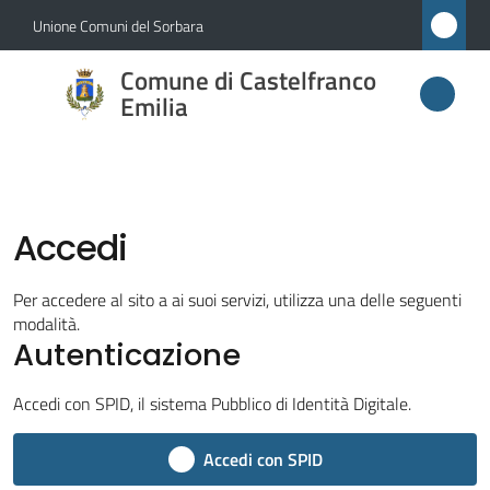
Vai al contenuto
Vai alla navigazione
Vai al footer
Unione Comuni del Sorbara
Comune di
Comune di Castelfranco
Castelfranco
Emilia
Emilia
Accedi
Amministrazione
Novità
Per accedere al sito a ai suoi servizi, utilizza una delle seguenti
modalità.
Autenticazione
Servizi
Accedi con SPID, il sistema Pubblico di Identità Digitale.
Vivere
Castelfranco
Accedi con SPID
Emilia