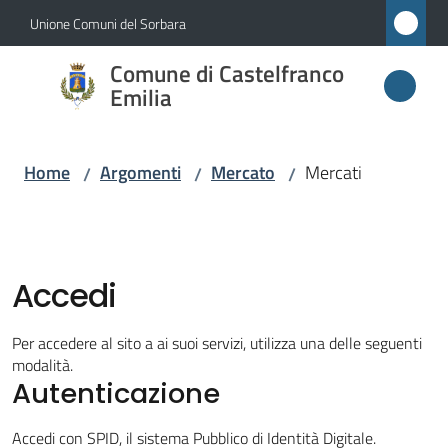
Vai al contenuto
Vai alla navigazione
Vai al footer
Unione Comuni del Sorbara
Comune di
Comune di Castelfranco
Castelfranco
Emilia
Emilia
Home
Argomenti
Mercato
Mercati
/
/
/
Amministrazione
Novità
Accedi
Servizi
Per accedere al sito a ai suoi servizi, utilizza una delle seguenti
modalità.
Autenticazione
Vivere
Castelfranco
Accedi con SPID, il sistema Pubblico di Identità Digitale.
Emilia