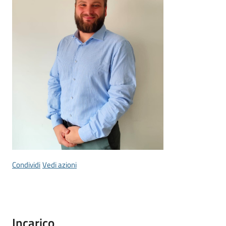
Tutti
gli
argomenti...
Seguici
su
Condividi
Vedi azioni
Incarico