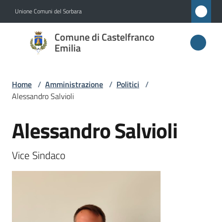
Vai al contenuto
Vai alla navigazione
Vai al footer
Unione Comuni del Sorbara
Comune di
Comune di Castelfranco
Castelfranco
Emilia
Emilia
Home
/
Amministrazione
/
Politici
/
Alessandro Salvioli
Amministrazione
Menu selezionato
Alessandro Salvioli
Salta al contenuto
Novità
Vice Sindaco
Servizi
Vivere
Castelfranco
Emilia