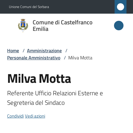
Vai al contenuto
Vai alla navigazione
Vai al footer
Unione Comuni del Sorbara
Comune di
Comune di Castelfranco
Castelfranco
Emilia
Emilia
Home
/
Amministrazione
/
Personale Amministrativo
/
Milva Motta
Amministrazione
Menu selezionato
Milva Motta
Salta al contenuto
Novità
Referente Ufficio Relazioni Esterne e 
Servizi
Segreteria del Sindaco
Vivere
Condividi
Vedi azioni
Castelfranco
Emilia