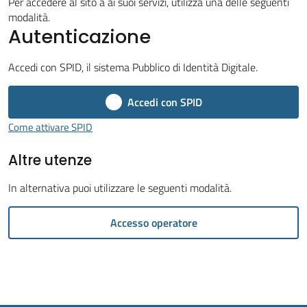
Per accedere al sito a ai suoi servizi, utilizza una delle seguenti
modalità.
Autenticazione
Accedi con SPID, il sistema Pubblico di Identità Digitale.
Tutti
Accedi con SPID
gli
argomenti...
Come attivare SPID
Altre utenze
Seguici
In alternativa puoi utilizzare le seguenti modalità.
su
Accesso operatore