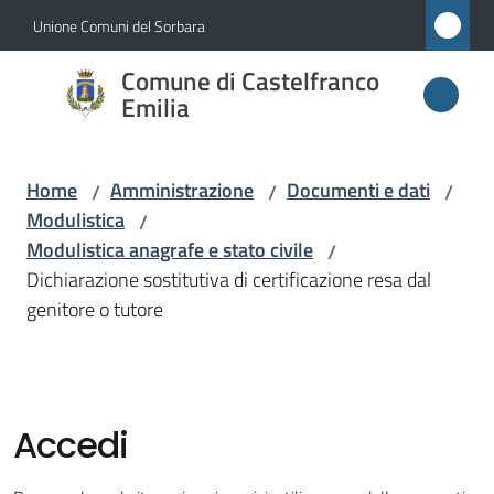
Vai al contenuto
Vai alla navigazione
Vai al footer
Unione Comuni del Sorbara
Comune di
Comune di Castelfranco
Castelfranco
Emilia
Emilia
Home
Amministrazione
Documenti e dati
/
/
/
Modulistica
/
Amministrazione
Modulistica anagrafe e stato civile
/
Menu selezionato
Dichiarazione sostitutiva di certificazione resa dal
Novità
genitore o tutore
Servizi
Vivere
Accedi
Castelfranco
Emilia