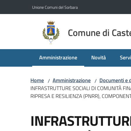
Vai al contenuto
Vai alla navigazione
Vai al footer
Unione Comuni del Sorbara
Comune di Caste
Amministrazione
Novità
Servi
Menu selezionato
Home
Amministrazione
Documenti e d
/
/
INFRASTRUTTURE SOCIALI DI COMUNITÀ FIN
RIPRESA E RESILIENZA (PNRR), COMPONENTE
Salta al contenuto
INFRASTRUTTURE