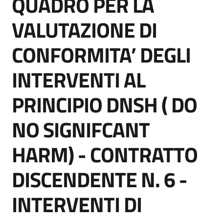
QUADRO PER LA
VALUTAZIONE DI
CONFORMITA’ DEGLI
Tutti
gli
INTERVENTI AL
argomenti...
PRINCIPIO DNSH ( DO
Seguici
NO SIGNIFCANT
su
HARM) - CONTRATTO
DISCENDENTE N. 6 -
INTERVENTI DI