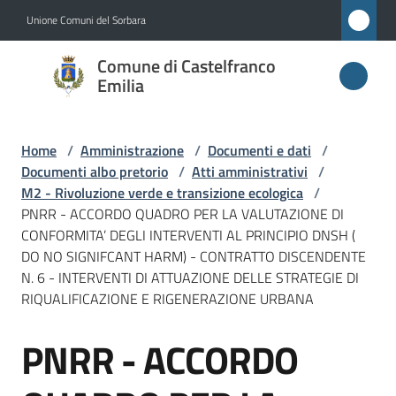
Vai al contenuto
Vai alla navigazione
Vai al footer
Unione Comuni del Sorbara
Comune di
Comune di Castelfranco
Castelfranco
Emilia
Emilia
Home
/
Amministrazione
/
Documenti e dati
/
Documenti albo pretorio
/
Atti amministrativi
/
Amministrazione
M2 - Rivoluzione verde e transizione ecologica
/
Menu selezionato
PNRR - ACCORDO QUADRO PER LA VALUTAZIONE DI
CONFORMITA’ DEGLI INTERVENTI AL PRINCIPIO DNSH (
Novità
DO NO SIGNIFCANT HARM) - CONTRATTO DISCENDENTE
N. 6 - INTERVENTI DI ATTUAZIONE DELLE STRATEGIE DI
Servizi
RIQUALIFICAZIONE E RIGENERAZIONE URBANA
Vivere
PNRR - ACCORDO
Salta al contenuto
Castelfranco
Emilia