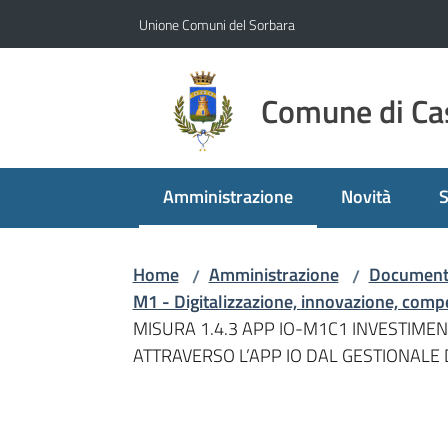
Vai al contenuto
Vai alla navigazione
Vai al footer
Unione Comuni del Sorbara
Comune di Cas
Amministrazione
Novità
S
Menu selezionato
Home
Amministrazione
Documenti
/
/
M1 - Digitalizzazione, innovazione, compet
MISURA 1.4.3 APP IO-M1C1 INVESTIMEN
ATTRAVERSO L’APP IO DAL GESTIONALE D