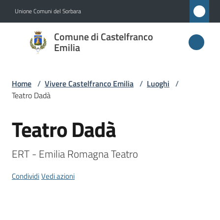
Vai al contenuto
Vai alla navigazione
Vai al footer
Unione Comuni del Sorbara
Comune di
Comune di Castelfranco
Castelfranco
Emilia
Emilia
Home
/
Vivere Castelfranco Emilia
/
Luoghi
/
Teatro Dadà
Amministrazione
Teatro Dadà
Salta al contenuto
Novità
ERT - Emilia Romagna Teatro 
Servizi
Condividi
Vedi azioni
Vivere
Castelfranco
Emilia