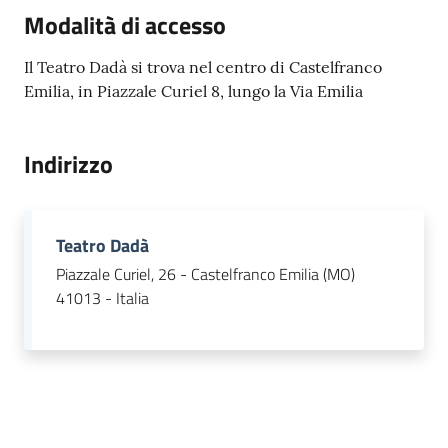
Menu selezionato
Modalità di accesso
Il Teatro Dadà si trova nel centro di Castelfranco
Emilia, in Piazzale Curiel 8, lungo la Via Emilia
Tutti
gli
argomenti...
Indirizzo
Seguici
Teatro Dadà
su
Piazzale Curiel, 26 - Castelfranco Emilia (MO)
41013 - Italia