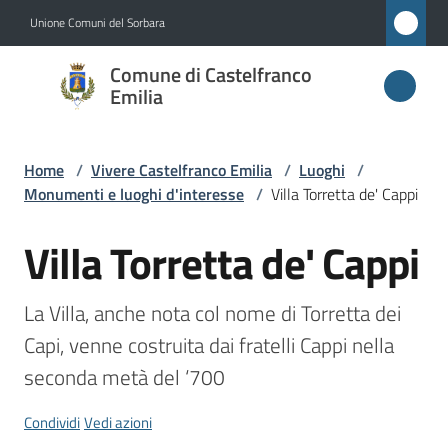
Vai al contenuto
Vai alla navigazione
Vai al footer
Unione Comuni del Sorbara
Comune di
Comune di Castelfranco
Castelfranco
Emilia
Emilia
Home
/
Vivere Castelfranco Emilia
/
Luoghi
/
Monumenti e luoghi d'interesse
/
Villa Torretta de' Cappi
Amministrazione
Villa Torretta de' Cappi
Salta al contenuto
Novità
La Villa, anche nota col nome di Torretta dei 
Servizi
Capi, venne costruita dai fratelli Cappi nella 
seconda metà del ‘700
Vivere
Castelfranco
Condividi
Vedi azioni
Emilia