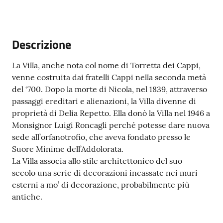
Menu selezionato
Descrizione
Tutti
gli
La Villa, anche nota col nome di Torretta dei Cappi,
argomenti...
venne costruita dai fratelli Cappi nella seconda metà
del ‘700. Dopo la morte di Nicola, nel 1839, attraverso
passaggi ereditari e alienazioni, la Villa divenne di
proprietà di Delia Repetto. Ella donò la Villa nel 1946 a
Seguici
Monsignor Luigi Roncagli perché potesse dare nuova
su
sede all’orfanotrofio, che aveva fondato presso le
Suore Minime dell’Addolorata.
La Villa associa allo stile architettonico del suo
secolo una serie di decorazioni incassate nei muri
esterni a mo’ di decorazione, probabilmente più
antiche.