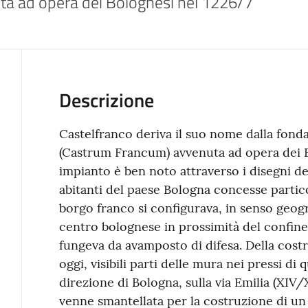
ta ad opera dei Bolognesi nel 1226/7
Descrizione
Castelfranco deriva il suo nome dalla fond
(Castrum Francum) avvenuta ad opera dei Bo
impianto è ben noto attraverso i disegni del
abitanti del paese Bologna concesse particol
borgo franco si configurava, in senso geog
centro bolognese in prossimità del confin
fungeva da avamposto di difesa. Della cost
oggi, visibili parti delle mura nei pressi di 
direzione di Bologna, sulla via Emilia (XIV/
venne smantellata per la costruzione di un