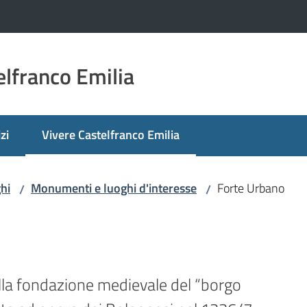
lfranco Emilia
zi
Vivere Castelfranco Emilia
Menu selezionato
hi
Monumenti e luoghi d'interesse
Forte Urbano
/
/
lla fondazione medievale del “borgo 