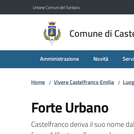
Vai al contenuto
Vai alla navigazione
Vai al footer
Unione Comuni del Sorbara
Comune di Caste
Amministrazione
Novità
Servi
Home
Vivere Castelfranco Emilia
Luog
/
/
Salta al contenuto
Forte Urbano
Castelfranco deriva il suo nome da