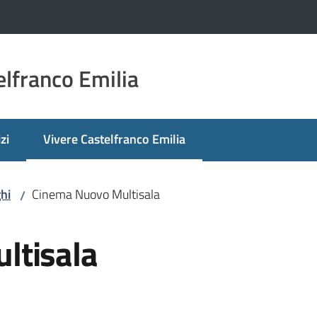
lfranco Emilia
zi
Vivere Castelfranco Emilia
Menu selezionato
hi
Cinema Nuovo Multisala
/
ltisala