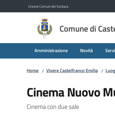
Vai al contenuto
Vai alla navigazione
Vai al footer
Unione Comuni del Sorbara
Comune di Caste
Amministrazione
Novità
Servi
Home
Vivere Castelfranco Emilia
Luog
/
/
Salta al contenuto
Cinema Nuovo Mu
Cinema con due sale