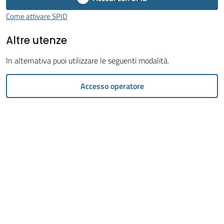
Menu selezionato
Come attivare SPID
Altre utenze
In alternativa puoi utilizzare le seguenti modalità.
Tutti
gli
Accesso operatore
argomenti...
Seguici
su