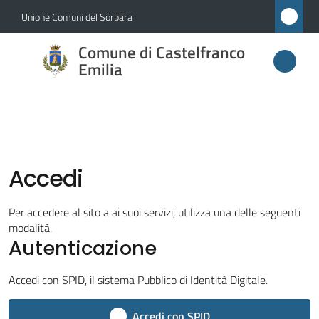
Vai al contenuto
Vai alla navigazione
Vai al footer
Unione Comuni del Sorbara
Comune di
Comune di Castelfranco
Castelfranco
Emilia
Emilia
Amministrazione
Accedi
Novità
Per accedere al sito a ai suoi servizi, utilizza una delle seguenti
modalità.
Servizi
Autenticazione
Vivere
Accedi con SPID, il sistema Pubblico di Identità Digitale.
Castelfranco
Emilia
Accedi con SPID