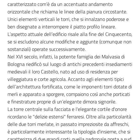
Menu selezionato
caratterizzato com’è da un accentuato andamento
orizzontale che richiama le linee della pianura circostante.
Unici elementi verticali le torri, che si innalzano poderose e
ben disegnate a interrompere il piatto profilo lineare.
Tutti
L’aspetto attuale dell’edificio risale alla fine del Cinquecento,
gli
se si escludono alcune modifiche e aggiunte (comunque non
argomenti...
sostanziali) operate successivamente.
Nel XVI secolo, infatti, la potente famiglia dei Malvasia di
Bologna riedificò sul luogo di antichi precedenti insediamenti
medievali il loro Castello, nato ad uso di residenza per
Seguici
villeggiatura e corte agricola. Accanto agli elementi tipici
su
dell’architettura fortificata, come le imponenti torri dotate di
merli e apparato a sporgere, compaiono così anche porticati
e finestrature proprie di un’elegante dimora signorile.
La torre centrale sulla facciata e l'elegante cortile d'onore
ricordano le "delizie estensi" ferraresi. Oltre alla particolarità
delle due torri merlate, in passato impreziosite da affreschi,
è particolarmente interessante la tipologia d'insieme, che si
caratterizza di due grandi corti: quella padronale posta a sud