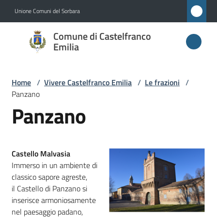
Vai al contenuto
Vai alla navigazione
Vai al footer
Unione Comuni del Sorbara
Comune di
Comune di Castelfranco
Castelfranco
Emilia
Emilia
Home
/
Vivere Castelfranco Emilia
/
Le frazioni
/
Panzano
Amministrazione
Panzano
Novità
Castello Malvasia
Servizi
Immerso in un ambiente di
classico sapore agreste,
Vivere
il Castello di Panzano si
Castelfranco
inserisce armoniosamente
Emilia
nel paesaggio padano,