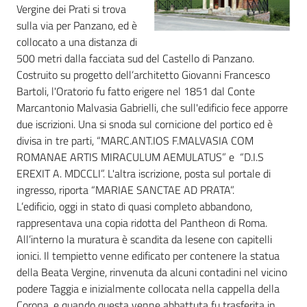
Vergine dei Prati si trova
sulla via per Panzano, ed è
collocato a una distanza di
500 metri dalla facciata sud del Castello di Panzano.
Costruito su progetto dell’architetto Giovanni Francesco
Bartoli, l'Oratorio fu fatto erigere nel 1851 dal Conte
Marcantonio Malvasia Gabrielli, che sull'edificio fece apporre
due iscrizioni. Una si snoda sul cornicione del portico ed è
divisa in tre parti, “MARC.ANT.IOS F.MALVASIA COM
ROMANAE ARTIS MIRACULUM AEMULATUS” e “D.I.S
EREXIT A. MDCCLI”. L'altra iscrizione, posta sul portale di
ingresso, riporta “MARIAE SANCTAE AD PRATA”.
L’edificio, oggi in stato di quasi completo abbandono,
rappresentava una copia ridotta del Pantheon di Roma.
All’interno la muratura è scandita da lesene con capitelli
ionici. Il tempietto venne edificato per contenere la statua
della Beata Vergine, rinvenuta da alcuni contadini nel vicino
podere Taggia e inizialmente collocata nella cappella della
Corona, e quando questa venne abbattuta fu trasferita in