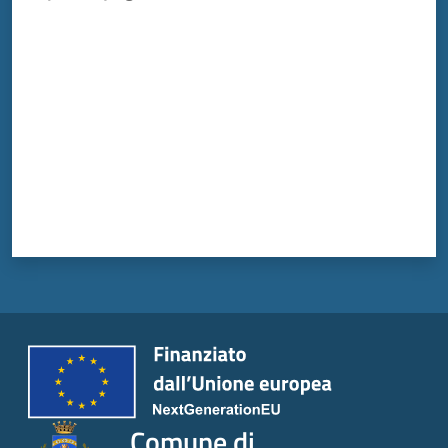
Menu selezionato
Valuta da 1 a 5 stelle
Tutti
gli
argomenti...
Seguici
su
Comune di