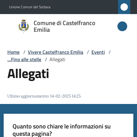
Vai al contenuto
Vai alla navigazione
Vai al footer
Unione Comuni del Sorbara
Comune di
Comune di Castelfranco
Castelfranco
Emilia
Emilia
Home
/
Vivere Castelfranco Emilia
/
Eventi
/
...Fino alle stelle
/
Allegati
Amministrazione
Allegati
Novità
Ultimo aggiornamento
:
14-02-2025 14:25
Servizi
Vivere
Castelfranco
Quanto sono chiare le informazioni su
Emilia
questa pagina?