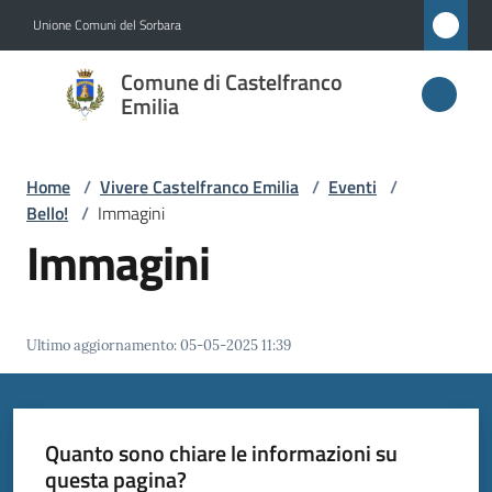
Vai al contenuto
Vai alla navigazione
Vai al footer
Unione Comuni del Sorbara
Comune di
Comune di Castelfranco
Castelfranco
Emilia
Emilia
Home
/
Vivere Castelfranco Emilia
/
Eventi
/
Bello!
/
Immagini
Amministrazione
Immagini
Novità
Ultimo aggiornamento
:
05-05-2025 11:39
Servizi
Vivere
Castelfranco
Quanto sono chiare le informazioni su
Emilia
questa pagina?