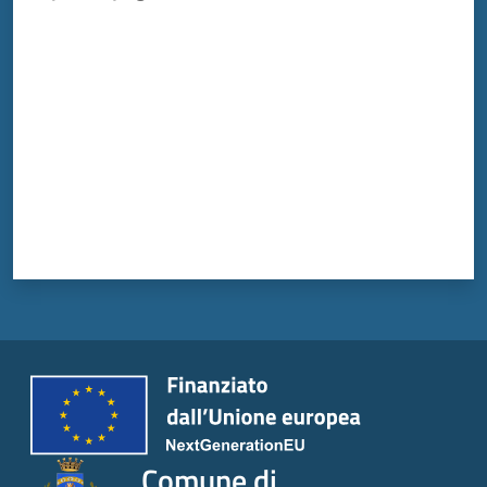
Menu selezionato
Valuta da 1 a 5 stelle
Tutti
gli
argomenti...
Seguici
su
Comune di