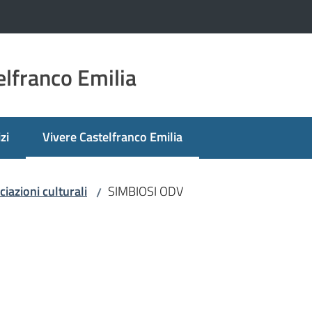
lfranco Emilia
zi
Vivere Castelfranco Emilia
Menu selezionato
iazioni culturali
SIMBIOSI ODV
/