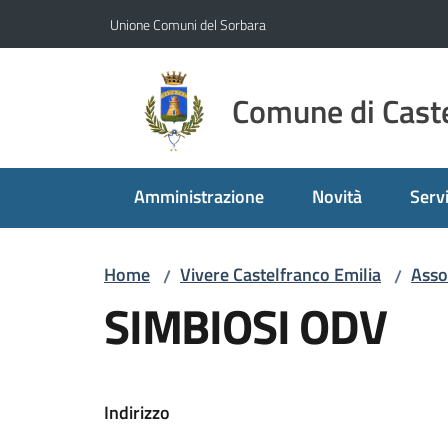
Vai al contenuto
Vai alla navigazione
Vai al footer
Unione Comuni del Sorbara
Comune di Caste
Amministrazione
Novità
Servi
Home
Vivere Castelfranco Emilia
Assoc
/
/
SIMBIOSI ODV
Indirizzo