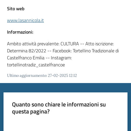
Menu selezionato
Sito web
www.lasannicola.it
Tutti
Informazioni:
gli
Ambito attività prevalente: CULTURA -- Atto iscrizione:
argomenti...
Determina 82/2022 -- Facebook: Tortellino Tradizionale di
Castelfranco Emilia -- Instagram:
tortellinotradiz_castelfrancoe
Seguici
Ultimo aggiornamento
:
27-02-2025 12:12
su
Quanto sono chiare le informazioni su
questa pagina?
Valuta da 1 a 5 stelle