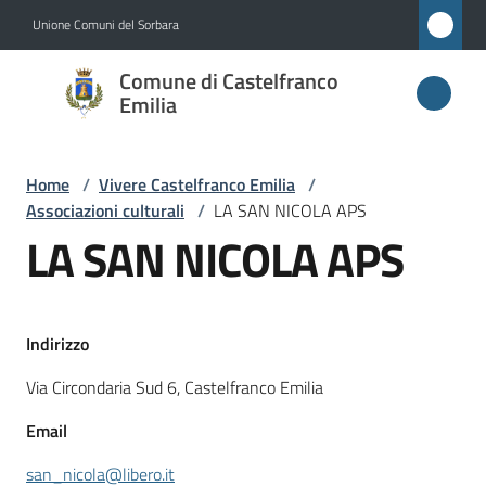
Vai al contenuto
Vai alla navigazione
Vai al footer
Unione Comuni del Sorbara
Comune di
Comune di Castelfranco
Castelfranco
Emilia
Emilia
Home
/
Vivere Castelfranco Emilia
/
Associazioni culturali
/
LA SAN NICOLA APS
Amministrazione
LA SAN NICOLA APS
Novità
Indirizzo
Servizi
Via Circondaria Sud 6, Castelfranco Emilia
Vivere
Email
Castelfranco
Emilia
san_nicola@libero.it