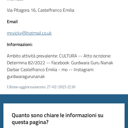
Menu selezionato
Via Pitagora 16, Castelfranco Emilia
Email
Tutti
mr.vicky@hotmail.co.uk
gli
argomenti...
Informazioni:
Ambito attività prevalente: CULTURA -- Atto iscrizione:
Determina 82/2022 -- Facebook: Gurdwara Guru Nanak
Seguici
Darbar Castelfranco Emilia - mo -- Instagram:
su
gurdwaragurunanak
Ultimo aggiornamento
:
27-02-2025 12:10
Quanto sono chiare le informazioni su
questa pagina?