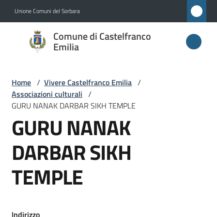
Vai al contenuto
Vai alla navigazione
Vai al footer
Unione Comuni del Sorbara
Comune di
Comune di Castelfranco
Castelfranco
Emilia
Emilia
Home
/
Vivere Castelfranco Emilia
/
Associazioni culturali
/
Amministrazione
GURU NANAK DARBAR SIKH TEMPLE
GURU NANAK
Novità
DARBAR SIKH
Servizi
TEMPLE
Vivere
Castelfranco
Emilia
Indirizzo