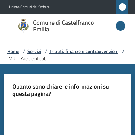
Vai al contenuto
Vai alla navigazione
Vai al footer
Unione Comuni del Sorbara
Comune di
Comune di Castelfranco
Castelfranco
Emilia
Emilia
Home
/
Servizi
/
Tributi, finanze e contravvenzioni
/
IMU – Aree edificabili
Amministrazione
Novità
Quanto sono chiare le informazioni su
questa pagina?
Servizi
Menu selezionato
Valuta da 1 a 5 stelle
Vivere
Castelfranco
Emilia