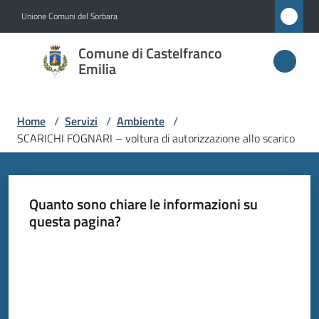
Vai al contenuto
Vai alla navigazione
Vai al footer
Unione Comuni del Sorbara
Comune di
Comune di Castelfranco
Castelfranco
Emilia
Emilia
Home
/
Servizi
/
Ambiente
/
SCARICHI FOGNARI – voltura di autorizzazione allo scarico
Amministrazione
Novità
Quanto sono chiare le informazioni su
questa pagina?
Servizi
Menu selezionato
Valuta da 1 a 5 stelle
Vivere
Castelfranco
Emilia