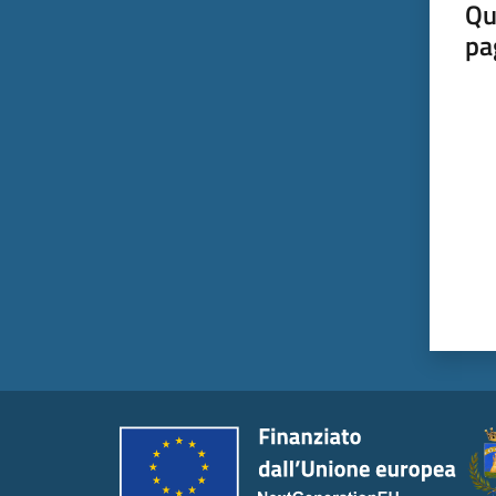
Qu
pa
Valut