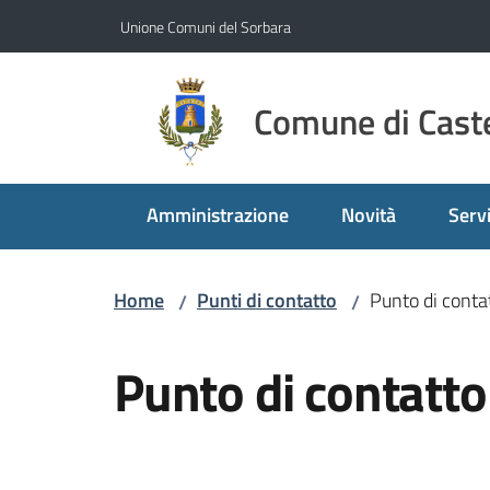
Vai al contenuto
Vai alla navigazione
Vai al footer
Unione Comuni del Sorbara
Comune di Caste
Amministrazione
Novità
Servi
Home
Punti di contatto
Punto di contat
/
/
Salta al contenuto
Punto di contatto 