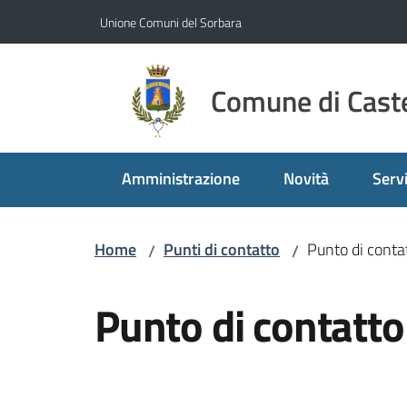
Vai al contenuto
Vai alla navigazione
Vai al footer
Unione Comuni del Sorbara
Comune di Caste
Amministrazione
Novità
Servi
Home
Punti di contatto
Punto di conta
/
/
Salta al contenuto
Punto di contatto