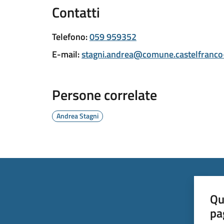
Contatti
Telefono
:
059 959352
E-mail
:
stagni.andrea@comune.castelfranco-
Persone correlate
Andrea Stagni
Qu
pa