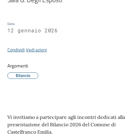
Data
:
12 gennaio 2026
Tutti
gli
argomenti...
Condividi
Vedi azioni
Argomenti
Seguici
Bilancio
su
Contenuto
Vi invitiamo a partecipare agli incontri dedicati alla
presentazione del Bilancio 2026 del Comune di
Castelfranco Emilia.