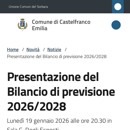
Vai al contenuto
Vai alla navigazione
Vai al footer
Unione Comuni del Sorbara
Comune di
Comune di Castelfranco
Castelfranco
Emilia
Emilia
Home
/
Novità
/
Notizie
/
Presentazione del Bilancio di previsione 2026/2028
Amministrazione
Presentazione del
Salta al contenuto
Novità
Menu selezionato
Bilancio di previsione
Servizi
2026/2028
Vivere
Castelfranco
Lunedì 19 gennaio 2026 alle ore 20.30 in 
Emilia
Sala G. Degli Esposti