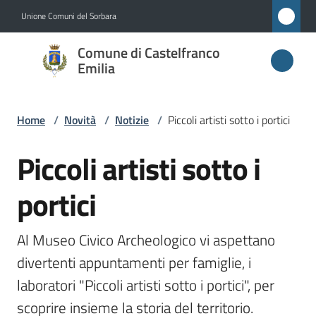
Vai al contenuto
Vai alla navigazione
Vai al footer
Unione Comuni del Sorbara
Comune di
Comune di Castelfranco
Castelfranco
Emilia
Emilia
Home
/
Novità
/
Notizie
/
Piccoli artisti sotto i portici
Amministrazione
Piccoli artisti sotto i
Salta al contenuto
portici
Novità
Menu selezionato
Servizi
Al Museo Civico Archeologico vi aspettano 
divertenti appuntamenti per famiglie, i 
Vivere
laboratori "Piccoli artisti sotto i portici", per 
Castelfranco
Emilia
scoprire insieme la storia del territorio. 