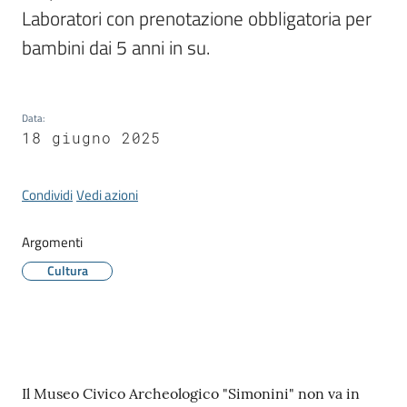
Laboratori con prenotazione obbligatoria per 
bambini dai 5 anni in su.
Tutti
gli
Data
:
argomenti...
18 giugno 2025
Condividi
Vedi azioni
Seguici
su
Argomenti
Cultura
Contenuto
Il Museo Civico Archeologico "Simonini" non va in