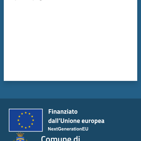
Valuta da 1 a 5 stelle
Tutti
gli
argomenti...
Seguici
su
Comune di