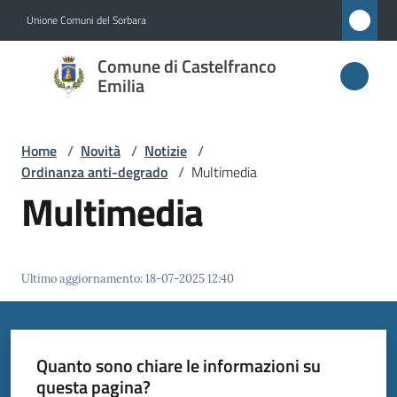
Vai al contenuto
Vai alla navigazione
Vai al footer
Unione Comuni del Sorbara
Comune di
Comune di Castelfranco
Castelfranco
Emilia
Emilia
Home
/
Novità
/
Notizie
/
Ordinanza anti-degrado
/
Multimedia
Amministrazione
Multimedia
Novità
Menu selezionato
Ultimo aggiornamento
:
18-07-2025 12:40
Servizi
Vivere
Castelfranco
Quanto sono chiare le informazioni su
Emilia
questa pagina?