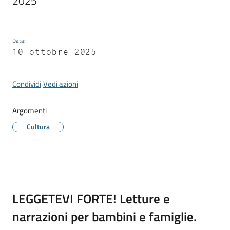
2025
Data
:
10 ottobre 2025
Tutti
gli
argomenti...
Condividi
Vedi azioni
Argomenti
Seguici
Cultura
su
Contenuto
LEGGETEVI FORTE! Letture e
narrazioni per bambini e famiglie.