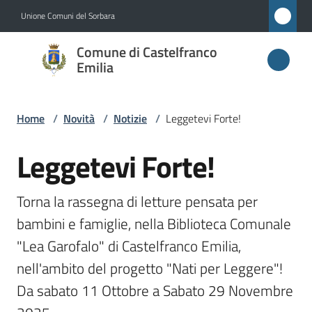
Vai al contenuto
Vai alla navigazione
Vai al footer
Unione Comuni del Sorbara
Comune di
Comune di Castelfranco
Castelfranco
Emilia
Emilia
Home
/
Novità
/
Notizie
/
Leggetevi Forte!
Amministrazione
Leggetevi Forte!
Salta al contenuto
Novità
Torna la rassegna di letture pensata per 
Menu selezionato
bambini e famiglie, nella Biblioteca Comunale 
Servizi
"Lea Garofalo" di Castelfranco Emilia, 
Vivere
nell'ambito del progetto "Nati per Leggere"! 
Castelfranco
Da sabato 11 Ottobre a Sabato 29 Novembre 
Emilia