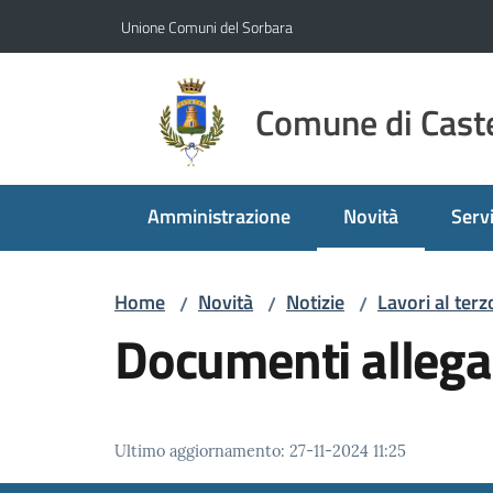
Vai al contenuto
Vai alla navigazione
Vai al footer
Unione Comuni del Sorbara
Comune di Caste
Amministrazione
Novità
Servi
Menu selezionato
Home
Novità
Notizie
Lavori al terz
/
/
/
Documenti allega
Ultimo aggiornamento
:
27-11-2024 11:25