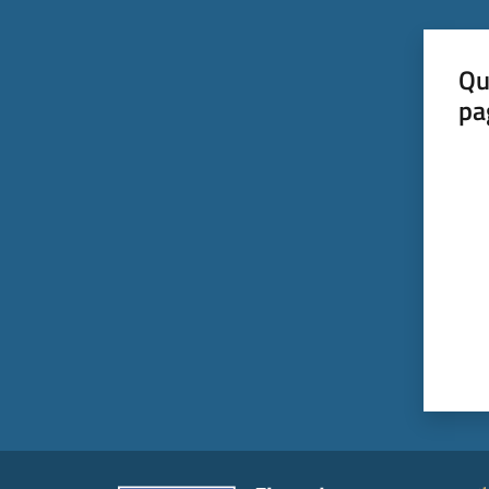
Qu
pa
Valut