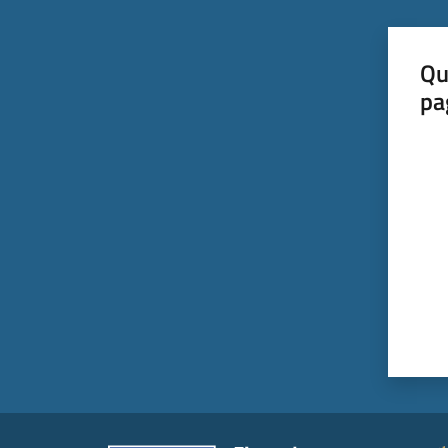
Qu
pa
Valut