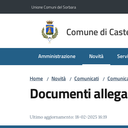
Vai al contenuto
Vai alla navigazione
Vai al footer
Unione Comuni del Sorbara
Comune di Caste
Amministrazione
Novità
Servi
Menu selezionato
Home
Novità
Comunicati
Comunica
/
/
/
Documenti allega
Ultimo aggiornamento
:
18-02-2025 16:19