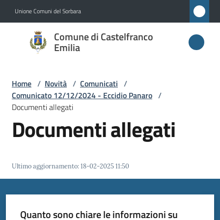
Vai al contenuto
Vai alla navigazione
Vai al footer
Unione Comuni del Sorbara
Comune di
Comune di Castelfranco
Castelfranco
Emilia
Emilia
Home
/
Novità
/
Comunicati
/
Comunicato 12/12/2024 - Eccidio Panaro
/
Amministrazione
Documenti allegati
Documenti allegati
Novità
Menu selezionato
Servizi
Ultimo aggiornamento
:
18-02-2025 11:50
Vivere
Castelfranco
Emilia
Quanto sono chiare le informazioni su