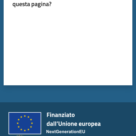
questa pagina?
Valuta da 1 a 5 stelle
Tutti
gli
argomenti...
Seguici
su