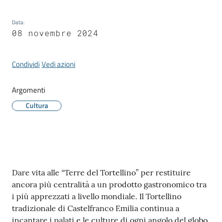
Data
:
08 novembre 2024
Tutti
gli
Condividi
Vedi azioni
argomenti...
Argomenti
Cultura
Seguici
su
Contenuto
Dare vita alle “Terre del Tortellino” per restituire
ancora più centralità a un prodotto gastronomico tra
i più apprezzati a livello mondiale. Il Tortellino
tradizionale di Castelfranco Emilia continua a
incantare i palati e le culture di ogni angolo del globo,