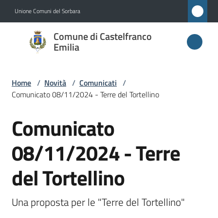
Vai al contenuto
Vai alla navigazione
Vai al footer
Unione Comuni del Sorbara
Comune di
Comune di Castelfranco
Castelfranco
Emilia
Emilia
Home
/
Novità
/
Comunicati
/
Comunicato 08/11/2024 - Terre del Tortellino
Amministrazione
Comunicato
Salta al contenuto
Novità
Menu selezionato
08/11/2024 - Terre
Servizi
del Tortellino
Vivere
Castelfranco
Una proposta per le "Terre del Tortellino"
Emilia