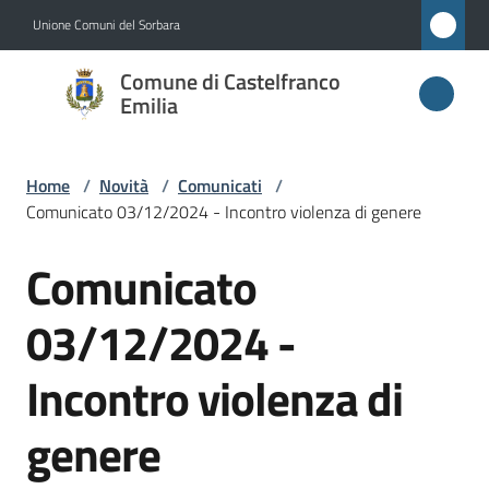
Vai al contenuto
Vai alla navigazione
Vai al footer
Unione Comuni del Sorbara
Comune di
Comune di Castelfranco
Castelfranco
Emilia
Emilia
Home
/
Novità
/
Comunicati
/
Comunicato 03/12/2024 - Incontro violenza di genere
Amministrazione
Comunicato
Salta al contenuto
Novità
Menu selezionato
03/12/2024 -
Servizi
Incontro violenza di
Vivere
genere
Castelfranco
Emilia