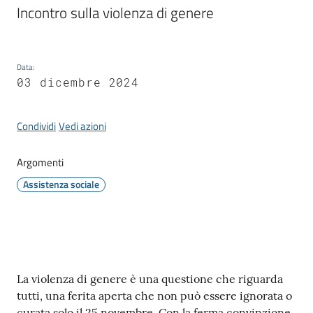
Incontro sulla violenza di genere
Data
:
Tutti
03 dicembre 2024
gli
argomenti...
Condividi
Vedi azioni
Argomenti
Seguici
su
Assistenza sociale
Contenuto
La violenza di genere è una questione che riguarda
tutti, una ferita aperta che non può essere ignorata o
curata solo il 25 novembre. Con la ferma convinzione