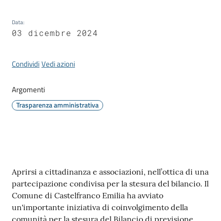
Data
:
03 dicembre 2024
Tutti
gli
Condividi
Vedi azioni
argomenti...
Argomenti
Trasparenza amministrativa
Seguici
su
Contenuto
Aprirsi a cittadinanza e associazioni, nell’ottica di una
partecipazione condivisa per la stesura del bilancio. Il
Comune di Castelfranco Emilia ha avviato
un'importante iniziativa di coinvolgimento della
comunità per la stesura del Bilancio di previsione