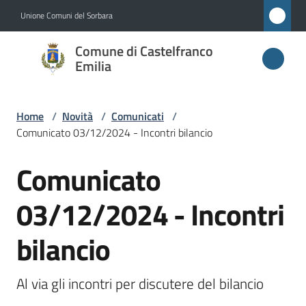
Vai al contenuto
Vai alla navigazione
Vai al footer
Unione Comuni del Sorbara
Comune di
Comune di Castelfranco
Castelfranco
Emilia
Emilia
Home
/
Novità
/
Comunicati
/
Comunicato 03/12/2024 - Incontri bilancio
Amministrazione
Comunicato
Salta al contenuto
Novità
Menu selezionato
03/12/2024 - Incontri
Servizi
bilancio
Vivere
Castelfranco
Al via gli incontri per discutere del bilancio
Emilia