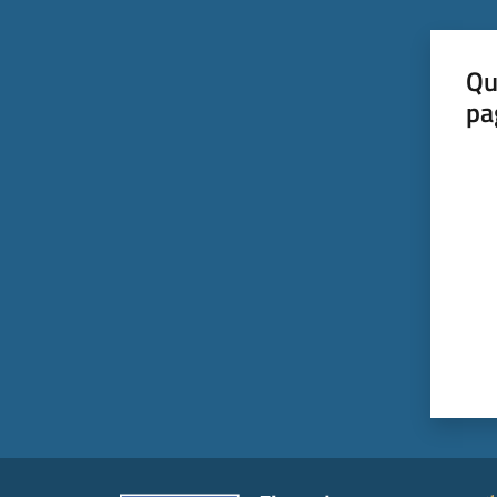
Qu
pa
Valut