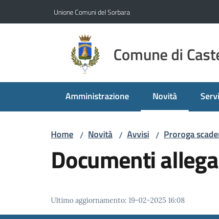
Vai al contenuto
Vai alla navigazione
Vai al footer
Unione Comuni del Sorbara
Comune di Caste
Amministrazione
Novità
Servi
Menu selezionato
Home
Novità
Avvisi
Proroga scaden
/
/
/
Documenti allega
Ultimo aggiornamento
:
19-02-2025 16:08