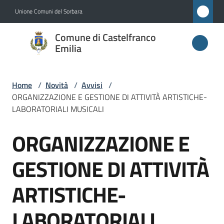
Vai al contenuto
Vai alla navigazione
Vai al footer
Unione Comuni del Sorbara
Comune di
Comune di Castelfranco
Castelfranco
Emilia
Emilia
Home
/
Novità
/
Avvisi
/
ORGANIZZAZIONE E GESTIONE DI ATTIVITÀ ARTISTICHE-
Amministrazione
LABORATORIALI MUSICALI
ORGANIZZAZIONE E
Novità
Salta al contenuto
Menu selezionato
GESTIONE DI ATTIVITÀ
Servizi
ARTISTICHE-
Vivere
Castelfranco
LABORATORIALI
Emilia