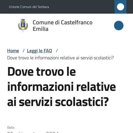
Vai al contenuto
Vai alla navigazione
Vai al footer
Unione Comuni del Sorbara
Comune di
Comune di Castelfranco
Castelfranco
Emilia
Emilia
Home
/
Leggi le FAQ
/
Dove trovo le informazioni relative ai servizi scolastici?
Amministrazione
Dove trovo le
Salta al contenuto
Novità
informazioni relative
ai servizi scolastici?
Servizi
Vivere
Castelfranco
Emilia
Data
: